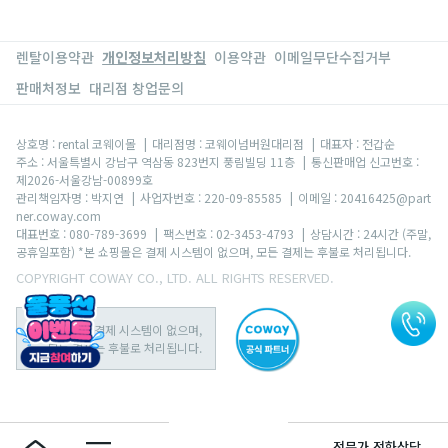
렌탈이용약관
개인정보처리방침
이용약관
이메일무단수집거부
판매처정보
대리점 창업문의
상호명 : rental 코웨이몰
|
대리점명 : 코웨이넘버원대리점
|
대표자 : 전갑순
주소 : 서울특별시 강남구 역삼동 823번지 풍림빌딩 11층
|
통신판매업 신고번호 :
제2026-서울강남-00899호
관리책임자명 : 박지연
|
사업자번호 : 220-09-85585
|
이메일 : 20416425@part
ner.coway.com
대표번호 : 080-789-3699
|
팩스번호 : 02-3453-4793
|
상담시간 : 24시간 (주말,
공휴일포함) *본 쇼핑몰은 결제 시스템이 없으며, 모든 결제는 후불로 처리됩니다.
COPYRIGHT COWAY CO., LTD. ALL RIGHTS RESERVED.
본 쇼핑몰은 결제 시스템이 없으며,
모든 결제는 후불로 처리됩니다.
전문가 전화상담