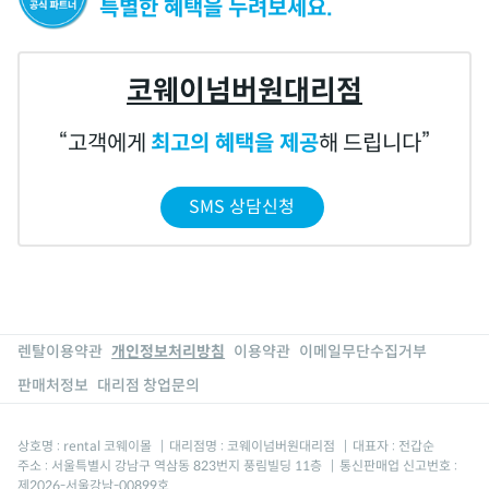
특별한 혜택을 누려보세요.
코웨이넘버원대리점
고객에게
최고의 혜택을 제공
해 드립니다
SMS 상담신청
렌탈이용약관
개인정보처리방침
이용약관
이메일무단수집거부
판매처정보
대리점 창업문의
상호명 : rental 코웨이몰
|
대리점명 : 코웨이넘버원대리점
|
대표자 : 전갑순
주소 : 서울특별시 강남구 역삼동 823번지 풍림빌딩 11층
|
통신판매업 신고번호 :
제2026-서울강남-00899호