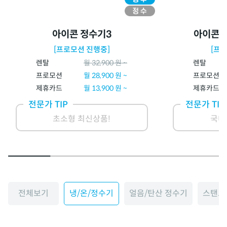
아이콘 정수기3
아이콘 
[프로모션 진행중]
[프
렌탈
월
32,900
원 ~
렌탈
프로모션
월
28,900
원 ~
프로모션
제휴카드
월
13,900
원 ~
제휴카드
전문가 TIP
전문가 TIP
초소형 최신상품!
국내
전체보기
냉/온/정수기
얼음/탄산 정수기
스탠드