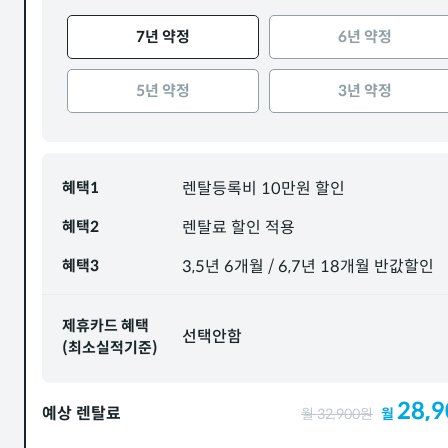
7년 약정
6년 약정
5년 약정
3년 약정
혜택1
렌탈등록비 10만원 할인
혜택2
렌탈료 할인 적용
혜택3
3,5년 6개월 / 6,7년 18개월 반값할인
제휴카드 혜택
선택안함
(최소실적기준)
28,9
예상 렌탈료
월
32,900
원
월