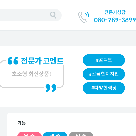
전문가상담
080-789-3699
#콤팩트
초소형 최신상품!
#깔끔한디자인
#다양한색상
기능