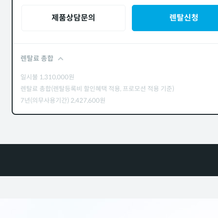
제품상담문의
렌탈신청
렌탈료 총합
일시불
1,310,000
원
렌탈료 총합(렌탈등록비 할인혜택 적용, 프로모션 적용 기준)
7년(의무사용기간)
2,427,600
원