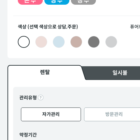
색상 (선택 색상으로 상담,주문)
퓨어
렌탈
일시불
관리유형
자가관리
방문관리
약정기간