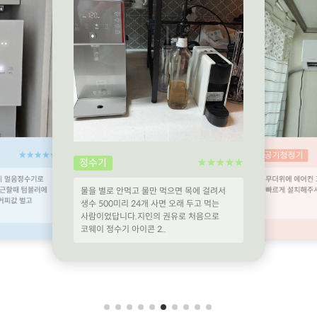
★★★★★
공기청정기
정수기
★★★★★
이 얼음정수기로
무더위에 에어컨
출근할때 텀블러에
빠르게 설치해주시
물을 별로 안먹고 물만 먹으면 목에 걸려서
커피값 벌고
생수 500미리 24개 사면 오래 두고 먹는
사람이었답니다.지인의 권유로 처음으로
코웨이 정수기 아이콘 2..