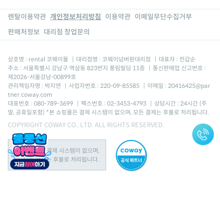
렌탈이용약관
개인정보처리방침
이용약관
이메일무단수집거부
판매처정보
대리점 창업문의
상호명 : rental 코웨이몰
|
대리점명 : 코웨이넘버원대리점
|
대표자 : 전갑순
주소 : 서울특별시 강남구 역삼동 823번지 풍림빌딩 11층
|
통신판매업 신고번호 :
제2026-서울강남-00899호
관리책임자명 : 박지연
|
사업자번호 : 220-09-85585
|
이메일 : 20416425@par
tner.coway.com
대표번호 : 080-789-3699
|
팩스번호 : 02-3453-4793
|
상담시간 : 24시간 (주
말, 공휴일포함) *본 쇼핑몰은 결제 시스템이 없으며, 모든 결제는 후불로 처리됩니다.
COPYRIGHT COWAY CO., LTD. ALL RIGHTS RESERVED.
본 쇼핑몰은 결제 시스템이 없으며,
모든 결제는 후불로 처리됩니다.