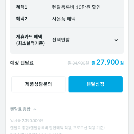
혜택1
렌탈등록비 10만원 할인
혜택2
사은품 혜택
제휴카드 혜택
선택안함
(최소실적기준)
27,900
예상 렌탈료
월
34,900
원
월
원
제품상담문의
렌탈신청
렌탈료 총합
일시불
2,390,000
원
렌탈료 총합(렌탈등록비 할인혜택 적용, 프로모션 적용 기준)