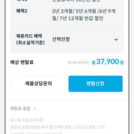
혜택2
3년 3개월/ 5년 6개월 /6년 9개
월/ 7년 12개월 반값 할인
제휴카드 혜택
선택안함
(최소실적기준)
37,900
예상 렌탈료
월
40,900
원
월
원
제품상담문의
렌탈신청
렌탈료 총합
일시불
1,503,000
원
렌탈료 총합(렌탈등록비 할인혜택 적용, 프로모션 적용 기준)