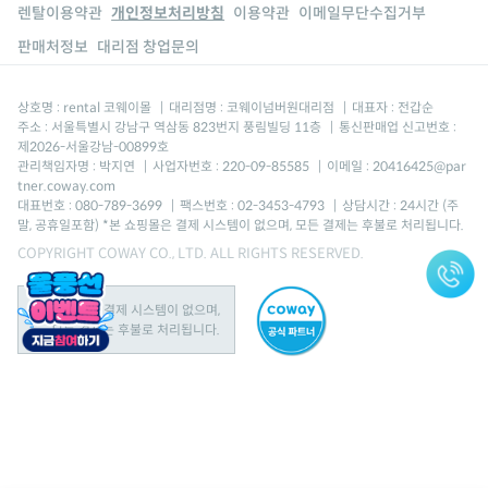
렌탈이용약관
개인정보처리방침
이용약관
이메일무단수집거부
판매처정보
대리점 창업문의
상호명 : rental 코웨이몰
|
대리점명 : 코웨이넘버원대리점
|
대표자 : 전갑순
주소 : 서울특별시 강남구 역삼동 823번지 풍림빌딩 11층
|
통신판매업 신고번호 :
제2026-서울강남-00899호
관리책임자명 : 박지연
|
사업자번호 : 220-09-85585
|
이메일 : 20416425@par
tner.coway.com
대표번호 : 080-789-3699
|
팩스번호 : 02-3453-4793
|
상담시간 : 24시간 (주
말, 공휴일포함) *본 쇼핑몰은 결제 시스템이 없으며, 모든 결제는 후불로 처리됩니다.
COPYRIGHT COWAY CO., LTD. ALL RIGHTS RESERVED.
본 쇼핑몰은 결제 시스템이 없으며,
모든 결제는 후불로 처리됩니다.