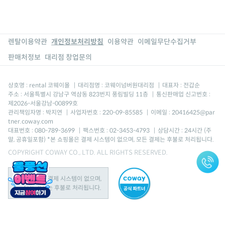
렌탈이용약관
개인정보처리방침
이용약관
이메일무단수집거부
판매처정보
대리점 창업문의
상호명 : rental 코웨이몰
|
대리점명 : 코웨이넘버원대리점
|
대표자 : 전갑순
주소 : 서울특별시 강남구 역삼동 823번지 풍림빌딩 11층
|
통신판매업 신고번호 :
제2026-서울강남-00899호
관리책임자명 : 박지연
|
사업자번호 : 220-09-85585
|
이메일 : 20416425@par
tner.coway.com
대표번호 : 080-789-3699
|
팩스번호 : 02-3453-4793
|
상담시간 : 24시간 (주
말, 공휴일포함) *본 쇼핑몰은 결제 시스템이 없으며, 모든 결제는 후불로 처리됩니다.
COPYRIGHT COWAY CO., LTD. ALL RIGHTS RESERVED.
본 쇼핑몰은 결제 시스템이 없으며,
모든 결제는 후불로 처리됩니다.