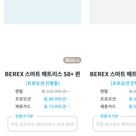
BEREX 스마트 매트리스 S8+ 퀸
BEREX 스마트 매트
[프로모션 진행중]
[프로모션 진
렌탈
월
102,900
원 ~
렌탈
월
8
프로모션
월
88,900
원 ~
프로모션
월
6
제휴카드
월
73,900
원 ~
제휴카드
월
5
전문가 TIP
전문가 TIP
직접 관리하는 케어서비스 프리 형태!
직접 관리하는 케어서비