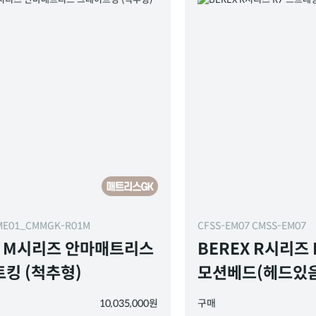
ME01_CMMGK-R01M
CFSS-EM07 CMSS-EM07
X M시리즈 안마매트리스
BEREX R시리즈
킹 (척추형)
모션베드(헤드있음
10,035,000원
구매