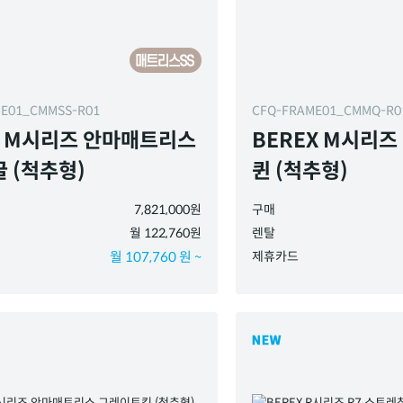
ME01_CMMSS-R01
CFQ-FRAME01_CMMQ-R
X M시리즈 안마매트리스
BEREX M시리
 (척추형)
퀸 (척추형)
7,821,000원
구매
월 122,760원
렌탈
월 107,760 원 ~
제휴카드