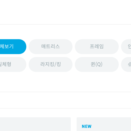
체보기
매트리스
프레임
일체형
라지킹/킹
퀸(Q)