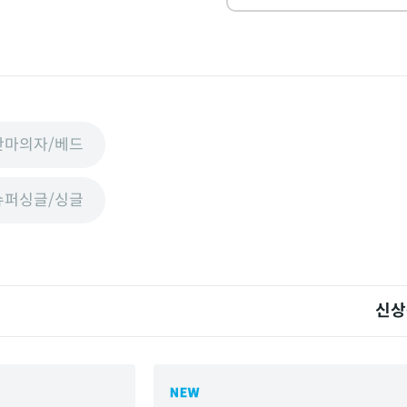
안마의자/베드
슈퍼싱글/싱글
신상