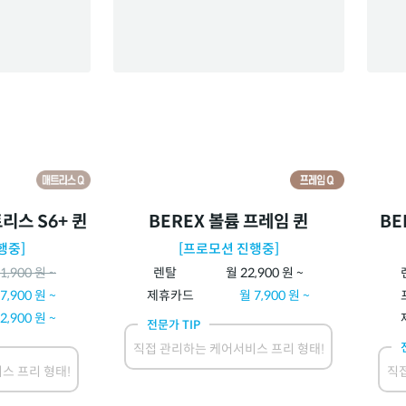
리스 S6+ 퀸
BEREX 볼륨 프레임 퀸
BE
행중]
[프로모션 진행중]
1,900
원 ~
렌탈
월
22,900
원 ~
7,900
원 ~
제휴카드
월
7,900
원 ~
2,900
원 ~
전문가 TIP
직접 관리하는 케어서비스 프리 형태!
스 프리 형태!
직접