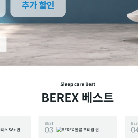
Sleep care Best
BEREX 베스트
BEST
BES
03
0