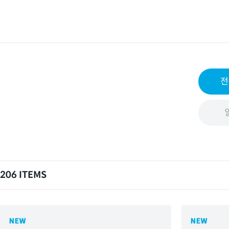
전
206 ITEMS