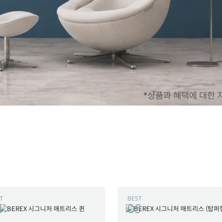
T
BEST
4
05