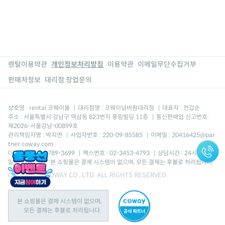
렌탈이용약관
개인정보처리방침
이용약관
이메일무단수집거부
판매처정보
대리점 창업문의
상호명 : rental 코웨이몰
|
대리점명 : 코웨이넘버원대리점
|
대표자 : 전갑순
주소 : 서울특별시 강남구 역삼동 823번지 풍림빌딩 11층
|
통신판매업 신고번호 :
제2026-서울강남-00899호
관리책임자명 : 박지연
|
사업자번호 : 220-09-85585
|
이메일 : 20416425@par
tner.coway.com
대표번호 : 080-789-3699
|
팩스번호 : 02-3453-4793
|
상담시간 : 24시간 (주
말, 공휴일포함) *본 쇼핑몰은 결제 시스템이 없으며, 모든 결제는 후불로 처리됩니다.
COPYRIGHT COWAY CO., LTD. ALL RIGHTS RESERVED.
본 쇼핑몰은 결제 시스템이 없으며,
모든 결제는 후불로 처리됩니다.