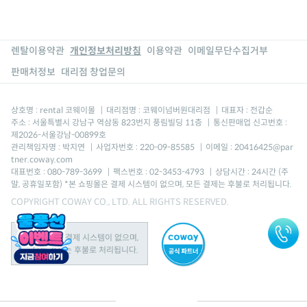
렌탈이용약관
개인정보처리방침
이용약관
이메일무단수집거부
판매처정보
대리점 창업문의
상호명 : rental 코웨이몰
|
대리점명 : 코웨이넘버원대리점
|
대표자 : 전갑순
주소 : 서울특별시 강남구 역삼동 823번지 풍림빌딩 11층
|
통신판매업 신고번호 :
제2026-서울강남-00899호
관리책임자명 : 박지연
|
사업자번호 : 220-09-85585
|
이메일 : 20416425@par
tner.coway.com
대표번호 : 080-789-3699
|
팩스번호 : 02-3453-4793
|
상담시간 : 24시간 (주
말, 공휴일포함) *본 쇼핑몰은 결제 시스템이 없으며, 모든 결제는 후불로 처리됩니다.
COPYRIGHT COWAY CO., LTD. ALL RIGHTS RESERVED.
본 쇼핑몰은 결제 시스템이 없으며,
모든 결제는 후불로 처리됩니다.