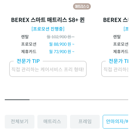
BEREX 스마트 매트리스 S8+ 퀸
BEREX 스마
[프로모션 진행중]
[프
렌탈
월
102,900
원 ~
렌탈
프로모션
월
88,900
원 ~
프로모션
제휴카드
월
73,900
원 ~
제휴카드
전문가 TIP
전문가 TIP
직접 관리하는 케어서비스 프리 형태!
직접 관리하는 
전체보기
매트리스
프레임
안마의자/베